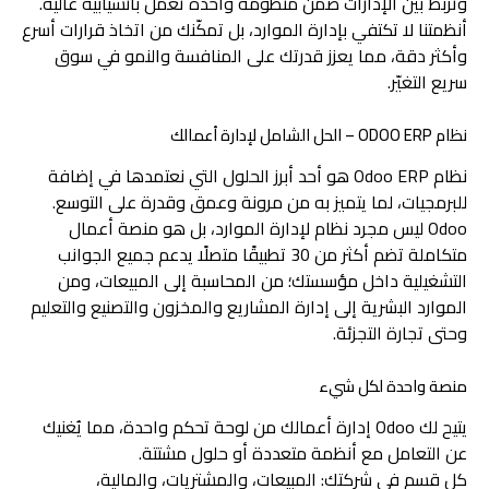
وتربط بين الإدارات ضمن منظومة واحدة تعمل بانسيابية عالية.
أنظمتنا لا تكتفي بإدارة الموارد، بل تمكّنك من اتخاذ قرارات أسرع
وأكثر دقة، مما يعزز قدرتك على المنافسة والنمو في سوق
سريع التغيّر.
نظام ODOO ERP – الحل الشامل لإدارة أعمالك
نظام Odoo ERP هو أحد أبرز الحلول التي نعتمدها في إضافة
للبرمجيات، لما يتميز به من مرونة وعمق وقدرة على التوسع.
Odoo ليس مجرد نظام لإدارة الموارد، بل هو منصة أعمال
متكاملة تضم أكثر من 30 تطبيقًا متصلًا يدعم جميع الجوانب
التشغيلية داخل مؤسستك؛ من المحاسبة إلى المبيعات، ومن
الموارد البشرية إلى إدارة المشاريع والمخزون والتصنيع والتعليم
وحتى تجارة التجزئة.
منصة واحدة لكل شيء
يتيح لك Odoo إدارة أعمالك من لوحة تحكم واحدة، مما يُغنيك
عن التعامل مع أنظمة متعددة أو حلول مشتتة.
كل قسم في شركتك: المبيعات، والمشتريات، والمالية،