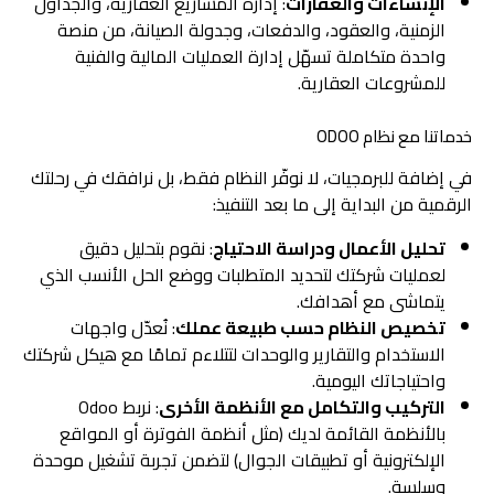
الإنشاءات والعقارات
: إدارة المشاريع العقارية، والجداول
الزمنية، والعقود، والدفعات، وجدولة الصيانة، من منصة
واحدة متكاملة تسهّل إدارة العمليات المالية والفنية
للمشروعات العقارية.
خدماتنا مع نظام ODOO
في إضافة للبرمجيات، لا نوفّر النظام فقط، بل نرافقك في رحلتك
الرقمية من البداية إلى ما بعد التنفيذ:
تحليل الأعمال ودراسة الاحتياج
: نقوم بتحليل دقيق
لعمليات شركتك لتحديد المتطلبات ووضع الحل الأنسب الذي
يتماشى مع أهدافك.
تخصيص النظام حسب طبيعة عملك
: نُعدّل واجهات
الاستخدام والتقارير والوحدات لتتلاءم تمامًا مع هيكل شركتك
واحتياجاتك اليومية.
التركيب والتكامل مع الأنظمة الأخرى
: نربط Odoo
بالأنظمة القائمة لديك (مثل أنظمة الفوترة أو المواقع
الإلكترونية أو تطبيقات الجوال) لتضمن تجربة تشغيل موحدة
وسلسة.