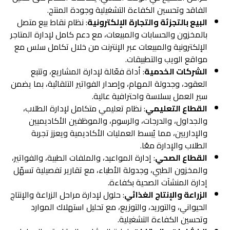
الفاقد وتحسين الكفاءة التشغيلية وجودة المنتج.
البيع بالتجزئة والتجارة الإلكترونية
: نظام نقاط بيع متصل
بالمخزون والحسابات والمبيعات، مع دعم كامل لإدارة المتاجر
الإلكترونية والمبيعات عبر الإنترنت من خلال تكامل سلس مع
مواقع الويب والتطبيقات.
الشركات الخدمية
: أداة فعّالة لإدارة المشاريع، وتتبع
العقود، وجدولة المهام، وإصدار الفواتير التلقائية، بما يضمن
سير العمل بسلاسة واحترافية عالية.
القطاع التعليمي
: نظام تعليمي متكامل لإدارة الطلاب،
والجداول، والدرجات، والرسوم، والموظفين الأكاديميين
والإداريين، مما يُبسط العمليات الأكاديمية ويعزز تجربة
الطلاب والإدارة معًا.
القطاع الصحي
: إدارة المواعيد، والملفات الطبية، والفواتير،
والمخزون الطبي، وجدولة الأطباء، مع تقارير تفصيلية تسهّل
إدارة المنشآت الصحية بكفاءة.
الزراعة والإنتاج الغذائي
: حلول لإدارة مراحل الزراعة والإنتاج
الحيواني، والتوريد، والتوزيع، مع تحليل استهلاك الموارد
وتحسين الكفاءة التشغيلية.