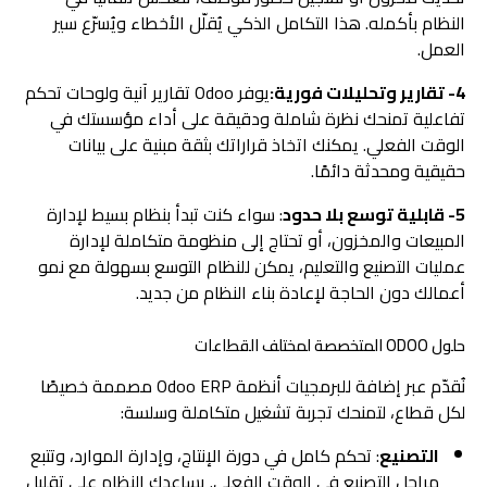
النظام بأكمله. هذا التكامل الذكي يُقلّل الأخطاء ويُسرّع سير
العمل.
4- تقارير وتحليلات فورية:
يوفر Odoo تقارير آنية ولوحات تحكم
تفاعلية تمنحك نظرة شاملة ودقيقة على أداء مؤسستك في
الوقت الفعلي. يمكنك اتخاذ قراراتك بثقة مبنية على بيانات
حقيقية ومحدثة دائمًا.
5- قابلية توسع بلا حدود
: سواء كنت تبدأ بنظام بسيط لإدارة
المبيعات والمخزون، أو تحتاج إلى منظومة متكاملة لإدارة
عمليات التصنيع والتعليم، يمكن للنظام التوسع بسهولة مع نمو
أعمالك دون الحاجة لإعادة بناء النظام من جديد.
حلول ODOO المتخصصة لمختلف القطاعات
نُقدّم عبر إضافة للبرمجيات أنظمة Odoo ERP مصممة خصيصًا
لكل قطاع، لتمنحك تجربة تشغيل متكاملة وسلسة:
التصنيع
: تحكم كامل في دورة الإنتاج، وإدارة الموارد، وتتبع
مراحل التصنيع في الوقت الفعلي. يساعدك النظام على تقليل