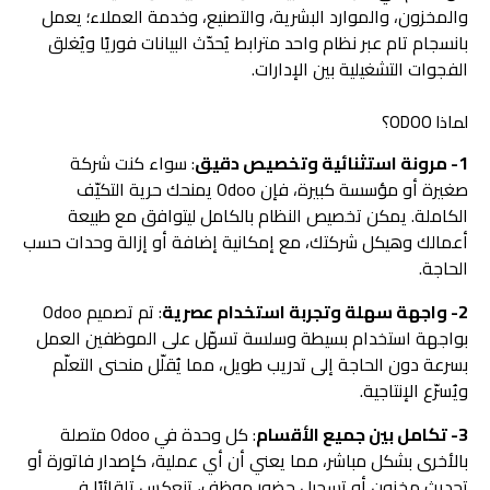
والمخزون، والموارد البشرية، والتصنيع، وخدمة العملاء؛ يعمل
بانسجام تام عبر نظام واحد مترابط يُحدّث البيانات فوريًا ويُغلق
الفجوات التشغيلية بين الإدارات.
لماذا ODOO؟
1- مرونة استثنائية وتخصيص دقيق
: سواء كنت شركة
صغيرة أو مؤسسة كبيرة، فإن Odoo يمنحك حرية التكيّف
الكاملة. يمكن تخصيص النظام بالكامل ليتوافق مع طبيعة
أعمالك وهيكل شركتك، مع إمكانية إضافة أو إزالة وحدات حسب
الحاجة.
2- واجهة سهلة وتجربة استخدام عصرية
: تم تصميم Odoo
بواجهة استخدام بسيطة وسلسة تسهّل على الموظفين العمل
بسرعة دون الحاجة إلى تدريب طويل، مما يُقلّل منحنى التعلّم
ويُسرّع الإنتاجية.
3- تكامل بين جميع الأقسام
: كل وحدة في Odoo متصلة
بالأخرى بشكل مباشر، مما يعني أن أي عملية، كإصدار فاتورة أو
تحديث مخزون أو تسجيل حضور موظف، تنعكس تلقائيًا في