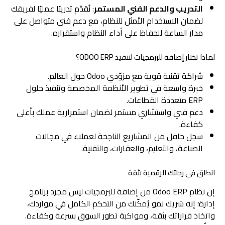
التدريب والدعم الفني المستمر
: نُقدّم تدريبًا عمليًا لفريقك
لضمان الاستخدام الأمثل للنظام، مع دعم فني متواصل على
مدار الساعة للحفاظ على أداء النظام واستقراره.
لماذا تختار إضافة للبرمجيات لتنفيذ ODOO ERP؟
شراكة تقنية قوية مع مزوّدي Odoo حول العالم.
خبرة واسعة في تطوير الأنظمة المخصصة وتنفيذ حلول
ERP متعددة القطاعات.
دعم فني واستشاري مستمر لضمان استمرارية عملك بأعلى
كفاءة.
سجل حافل من المشاريع الناجحة لعملاء في مجالات
الصناعة، والتعليم، والعقارات، والتقنية.
انطلق في رحلتك الرقمية بثقة
إن نظام Odoo ERP من إضافة للبرمجيات ليس مجرد برنامج
إدارة؛ إنه شريك نمو يُمكّنك من التحكم الكامل في مواردك،
واتخاذ قراراتك بثقة، ومواكبة تطور السوق بسرعة وكفاءة.